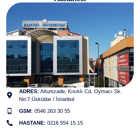
ADRES:
Altunizade, Kısıklı Cd. Oymacı Sk.
No:7 Üsküdar / İstanbul
GSM:
0546 263 30 55
HASTANE:
0216 554 15 15