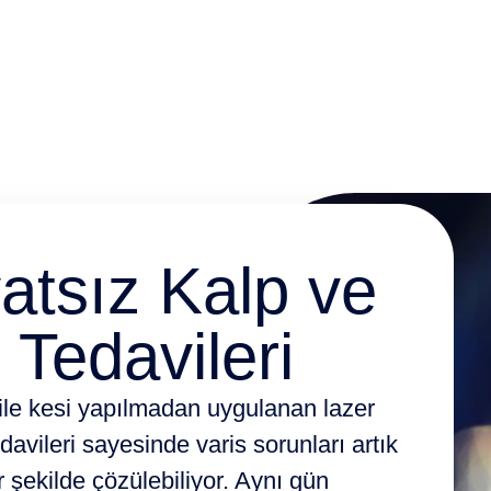
tral-Triküspid)
Ameliyatları)
atsız Kalp ve
Tedavileri
 ile kesi yapılmadan uygulanan lazer
avileri sayesinde varis sorunları artık
ir şekilde çözülebiliyor. Aynı gün