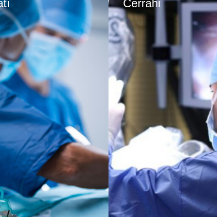
tı
Cerrahi