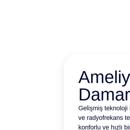
* Kalp Kapak Ameliyatları (Aort-Mi
Ameliy
Damar 
Gelişmiş teknoloji
ve radyofrekans ted
konforlu ve hızlı b