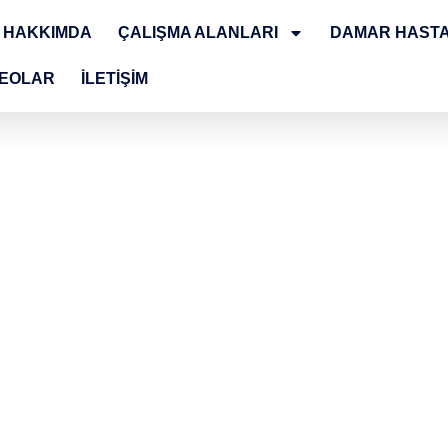
HAKKIMDA
ÇALIŞMA ALANLARI
DAMAR HASTA
DEOLAR
İLETİŞİM
 Dr. Vedat
Kalp Damar Cerrahisi