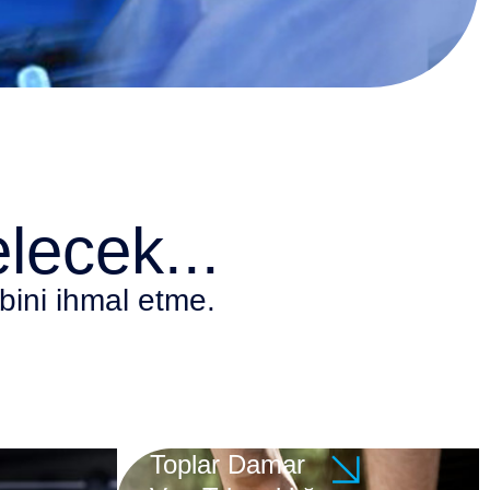
elecek...
bini ihmal etme.
Toplar Damar