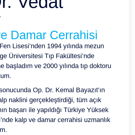
r. Vedat
y
ve Damar Cerrahisi
i Fen Lisesi’nden 1994 yılında mezun
ge Üniversitesi Tıp Fakültesi’nde
me başladım ve 2000 yılında tıp doktoru
dum.
sonucunda Op. Dr. Kemal Bayazıt’ın
lp naklini gerçekleştirdiği, tüm açık
nın başarı ile yapıldığı Türkiye Yüksek
i’nde kalp ve damar cerrahisi uzmanlık
ım.