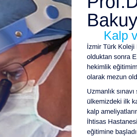
Prof.D
Baku
Kalp 
İzmir Türk Kolej
olduktan sonra E
hekimlik eğitimi
olarak mezun ol
Uzmanlık sınavı 
ülkemizdeki ilk ka
kalp ameliyatları
İhtisas Hastanes
eğitimine başlad